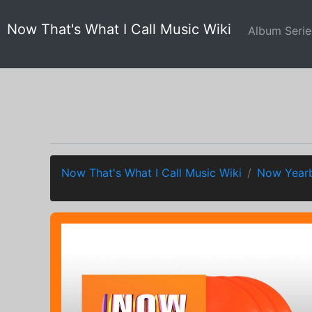
Now That's What I Call Music Wiki
Album Seri
Now That's What I Call Music Wiki
Now Year