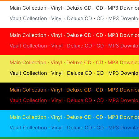
Main Collection
·
Vinyl
·
Deluxe CD
·
CD
·
MP3 Downlo
Vault Collection
·
Vinyl
·
Deluxe CD
·
CD
·
MP3 Downlo
Main Collection
·
Vinyl
·
Deluxe CD
·
CD
·
MP3 Downlo
Vault Collection
·
Vinyl
·
Deluxe CD
·
CD
·
MP3 Downlo
Main Collection
·
Vinyl
·
Deluxe CD
·
CD
·
MP3 Downlo
Vault Collection
·
Vinyl
·
Deluxe CD
·
CD
·
MP3 Downlo
Main Collection
·
Vinyl
·
Deluxe CD
·
CD
·
MP3 Downlo
Vault Collection
·
Vinyl
·
Deluxe CD
·
CD
·
MP3 Downlo
Main Collection
·
Vinyl
·
Deluxe CD
·
CD
·
MP3 Downlo
Vault Collection
·
Vinyl
·
Deluxe CD
·
CD
·
MP3 Downlo