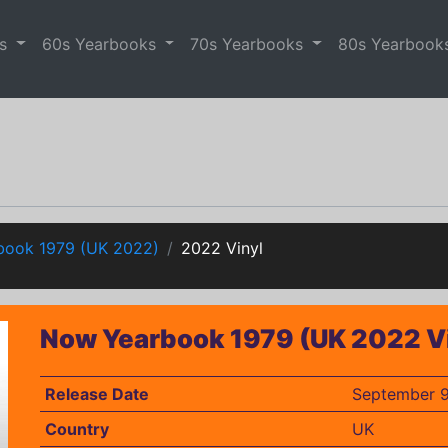
es
60s Yearbooks
70s Yearbooks
80s Yearbook
book 1979 (UK 2022)
2022 Vinyl
Now Yearbook 1979 (UK 2022 Vi
Release Date
September 9
Country
UK