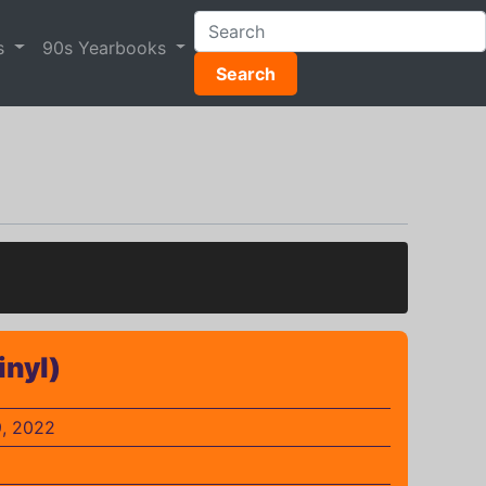
s
90s Yearbooks
Search
nyl)
, 2022