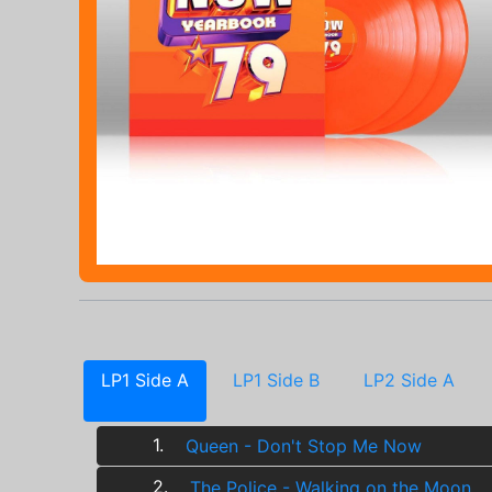
LP1 Side A
LP1 Side B
LP2 Side A
1.
Queen - Don't Stop Me Now
2.
The Police - Walking on the Moon