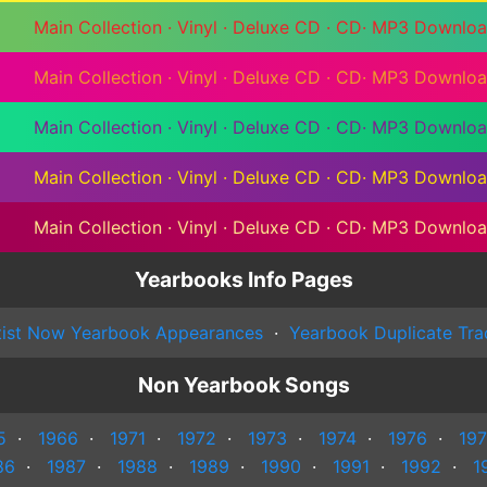
Main Collection
·
Vinyl
·
Deluxe CD
·
CD
·
MP3 Downlo
Main Collection
·
Vinyl
·
Deluxe CD
·
CD
·
MP3 Downlo
Main Collection
·
Vinyl
·
Deluxe CD
·
CD
·
MP3 Downlo
Main Collection
·
Vinyl
·
Deluxe CD
·
CD
·
MP3 Downlo
Main Collection
·
Vinyl
·
Deluxe CD
·
CD
·
MP3 Downlo
Yearbooks Info Pages
tist Now Yearbook Appearances
·
Yearbook Duplicate Tra
Non Yearbook Songs
5
·
1966
·
1971
·
1972
·
1973
·
1974
·
1976
·
197
86
·
1987
·
1988
·
1989
·
1990
·
1991
·
1992
·
1