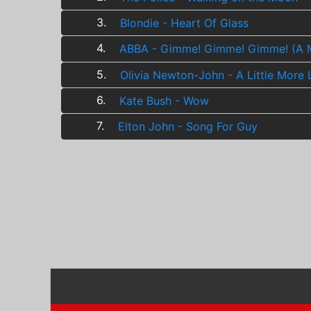
3.
Blondie - Heart Of Glass
4.
ABBA - Gimme! Gimme! Gimme! (A M
5.
Olivia Newton-John - A Little More
6.
Kate Bush - Wow
7.
Elton John - Song For Guy