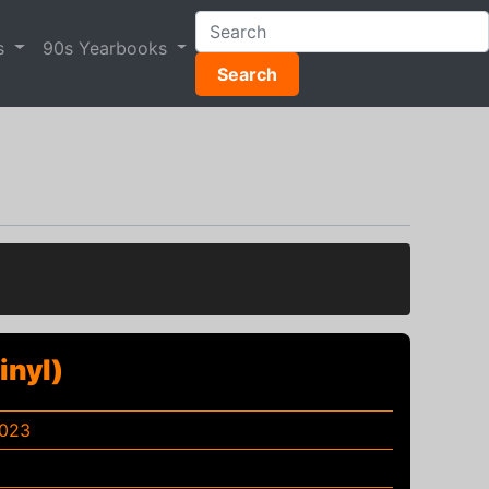
s
90s Yearbooks
Search
inyl)
2023