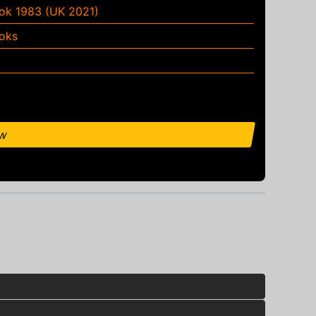
k 1983 (UK 2021)
oks
ow