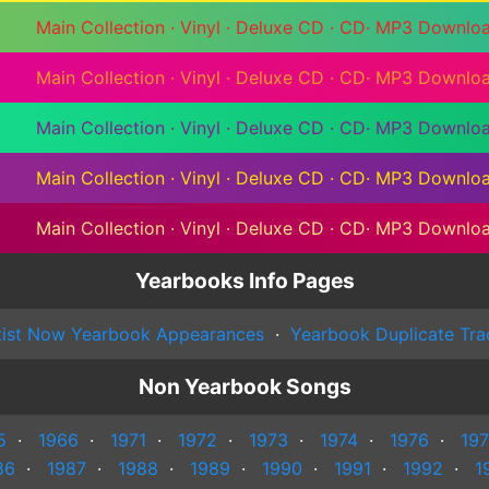
Main Collection
·
Vinyl
·
Deluxe CD
·
CD
·
MP3 Downlo
Main Collection
·
Vinyl
·
Deluxe CD
·
CD
·
MP3 Downlo
Main Collection
·
Vinyl
·
Deluxe CD
·
CD
·
MP3 Downlo
Main Collection
·
Vinyl
·
Deluxe CD
·
CD
·
MP3 Downlo
Main Collection
·
Vinyl
·
Deluxe CD
·
CD
·
MP3 Downlo
Yearbooks Info Pages
tist Now Yearbook Appearances
·
Yearbook Duplicate Tra
Non Yearbook Songs
5
·
1966
·
1971
·
1972
·
1973
·
1974
·
1976
·
197
86
·
1987
·
1988
·
1989
·
1990
·
1991
·
1992
·
1