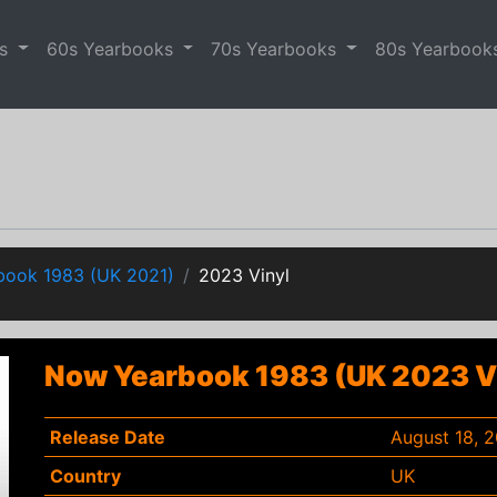
es
60s Yearbooks
70s Yearbooks
80s Yearbook
ook 1983 (UK 2021)
2023 Vinyl
Now Yearbook 1983 (UK 2023 V
Release Date
August 18, 
Country
UK