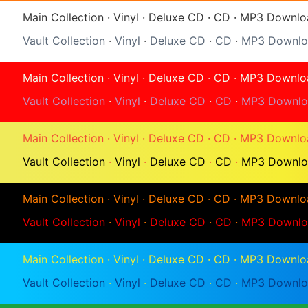
Main Collection
·
Vinyl
·
Deluxe CD
·
CD
·
MP3 Downlo
Vault Collection
·
Vinyl
·
Deluxe CD
·
CD
·
MP3 Downlo
Main Collection
·
Vinyl
·
Deluxe CD
·
CD
·
MP3 Downlo
Vault Collection
·
Vinyl
·
Deluxe CD
·
CD
·
MP3 Downlo
Main Collection
·
Vinyl
·
Deluxe CD
·
CD
·
MP3 Downlo
Vault Collection
·
Vinyl
·
Deluxe CD
·
CD
·
MP3 Downlo
Main Collection
·
Vinyl
·
Deluxe CD
·
CD
·
MP3 Downlo
Vault Collection
·
Vinyl
·
Deluxe CD
·
CD
·
MP3 Downlo
Main Collection
·
Vinyl
·
Deluxe CD
·
CD
·
MP3 Downlo
Vault Collection
·
Vinyl
·
Deluxe CD
·
CD
·
MP3 Downlo