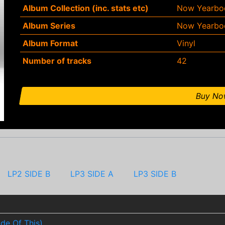
Album Collection (inc. stats etc)
Now Yearboo
Album Series
Now Yearbo
Album Format
Vinyl
Number of tracks
42
Buy N
LP2 SIDE B
LP3 SIDE A
LP3 SIDE B
de Of This)