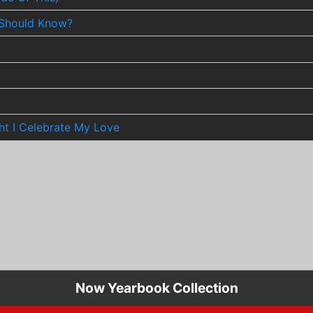
 Should Know?
ht I Celebrate My Love
Now Yearbook Collection