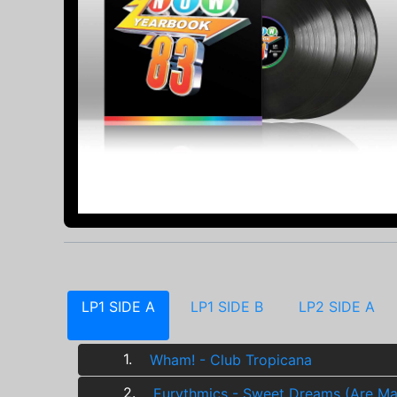
LP1 SIDE A
LP1 SIDE B
LP2 SIDE A
1.
Wham! - Club Tropicana
2.
Eurythmics - Sweet Dreams (Are Ma